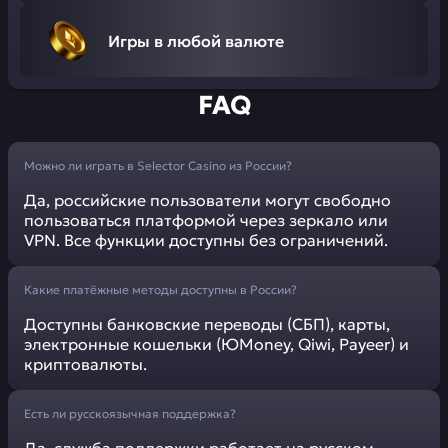
Игры в любой валюте
FAQ
Можно ли играть в Selector Casino из России?
Да, российские пользователи могут свободно
пользоваться платформой через зеркало или
VPN. Все функции доступны без ограничений.
Какие платёжные методы доступны в России?
Доступны банковские переводы (СБП), карты,
электронные кошельки (ЮMoney, Qiwi, Payeer) и
криптовалюты.
Есть ли русскоязычная поддержка?
Да, служба поддержки работает на русском